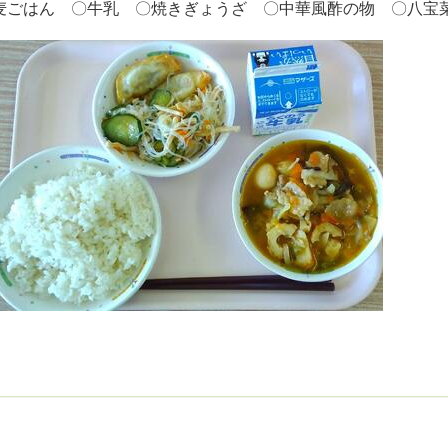
麦ごはん 〇牛乳 〇焼きぎょうざ 〇中華風酢の物 〇八宝