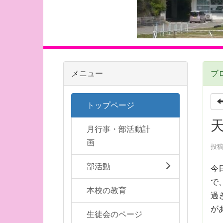
メニュー
ブ
トップページ
月行事・部活動計
画
投稿
部活動
今
で
本校の教育
過
が
生徒会のページ