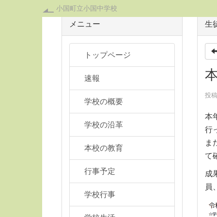
小国町立小国中学校
メニュー
生
トップページ
速報
投稿
学校の概要
本
学校の沿革
行
ま
本校の教育
て
行事予定
成
員
学校行事