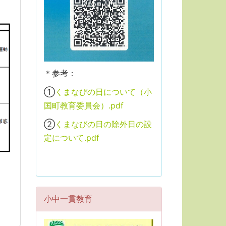
＊参考：
①
くまなびの日について（小
国町教育委員会）.pdf
②
くまなびの日の除外日の設
定について.pdf
小中一貫教育