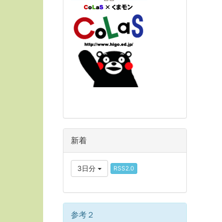
新着
3日分
RSS2.0
参考２