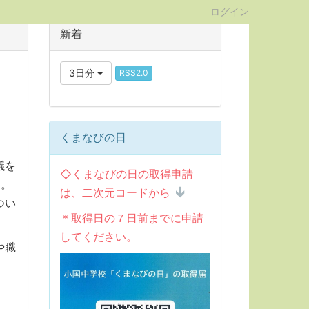
ログイン
新着
3日分
RSS2.0
くまなびの日
議を
◇くまなびの日の取得申請
す。
は、二次元コードから
つい
＊
取得日の７日前まで
に申請
してください。
や職