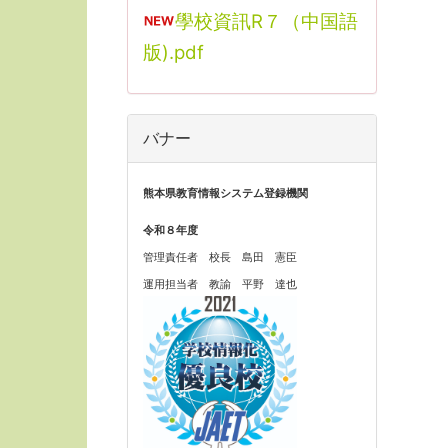
學校資訊R７（中国語
版).pdf
バナー
熊本県教育情報システム登録機関
令和８年度
管理責任者 校長 島田 憲臣
運用担当者 教諭 平野 達也