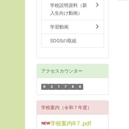
学校説明資料（新
入生向け動画）
学習動画
SDGSの取組
アクセスカウンター
9
2
1
7
8
6
学校案内（令和７年度）
学校案内R７.pdf