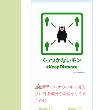
新型コロナウィルス感染
症に係る偏見や差別をなくす
ために
動画①
動画②