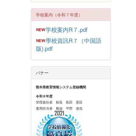
学校案内（令和７年度）
学校案内R７.pdf
學校資訊R７（中国語
版).pdf
バナー
熊本県教育情報システム登録機関
令和８年度
管理責任者 校長 島田 憲臣
運用担当者 教諭 平野 達也