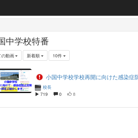
国中学校特番
ての動画
新着順
10件
小国中学校学校再開に向けた感染症
校長
719
0
8