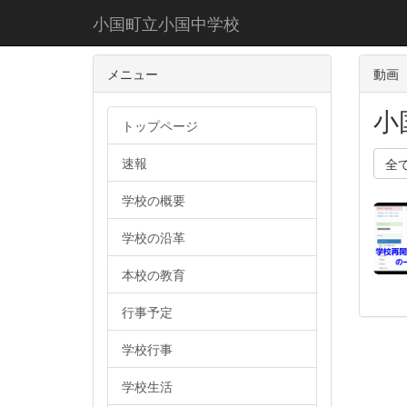
小国町立小国中学校
メニュー
動画
小
トップページ
速報
全
学校の概要
学校の沿革
本校の教育
行事予定
学校行事
学校生活