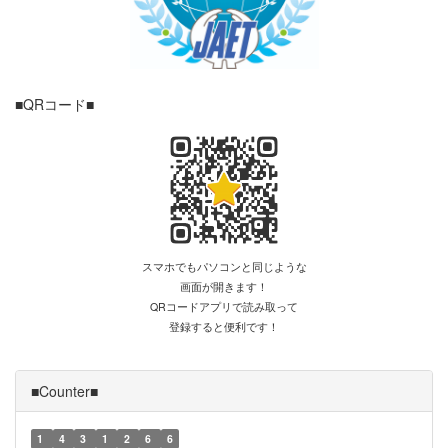
■QRコード■
スマホでもパソコンと同じような
画面が開きます！
QRコードアプリで読み取って
登録すると便利です！
■Counter■
1
4
3
1
2
6
6