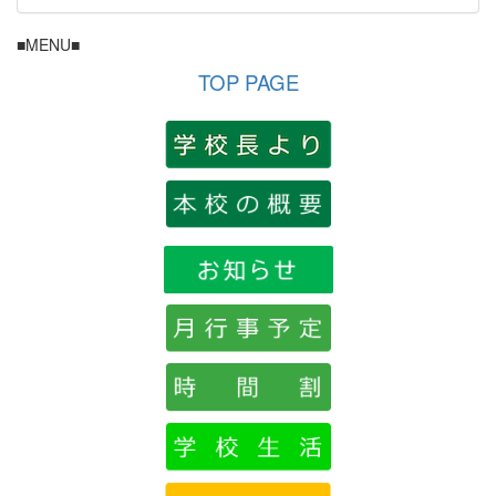
■MENU■
TOP PAGE