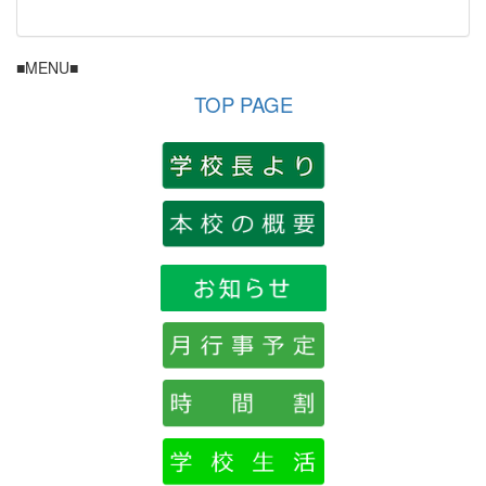
■MENU■
TOP PAGE