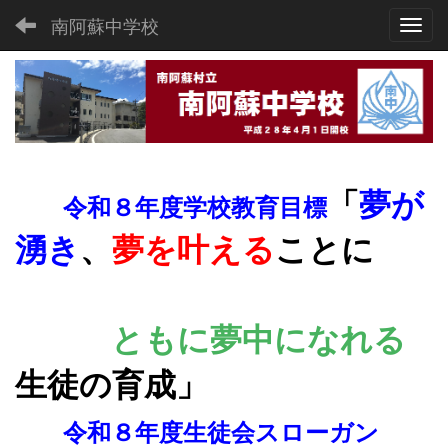
南阿蘇中学校
Toggl
「
夢が
令和８年度学校教育目標
湧き
、
夢を叶える
ことに
ともに夢
中になれる
生徒の育成
」
令和８年度生徒会スローガン