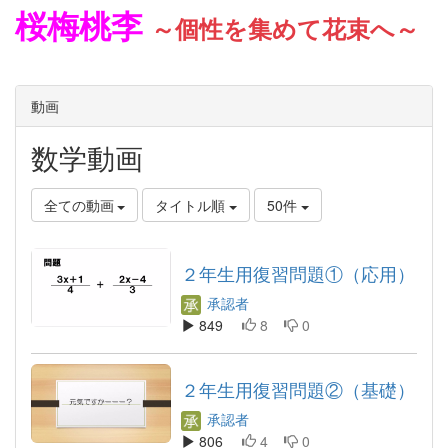
桜梅桃李
～個性を集めて花束へ～
動画
数学動画
全ての動画
タイトル順
50件
２年生用復習問題①（応用）
承認者
849
8
0
２年生用復習問題②（基礎）
承認者
806
4
0