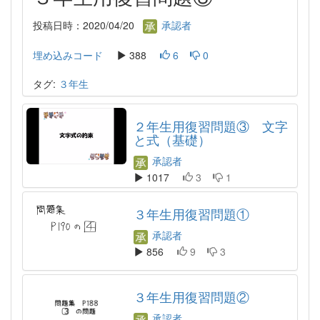
投稿日時：2020/04/20
承認者
埋め込みコード
388
6
0
タグ:
３年生
２年生用復習問題③ 文字
と式（基礎）
承認者
1017
3
1
３年生用復習問題①
承認者
856
9
3
３年生用復習問題②
承認者