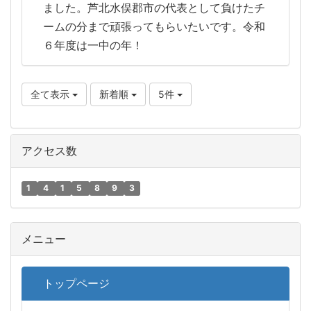
ました。芦北水俣郡市の代表として負けたチ
ームの分まで頑張ってもらいたいです。令和
６年度は一中の年！
全て表示
新着順
5件
アクセス数
1
4
1
5
8
9
3
メニュー
トップページ