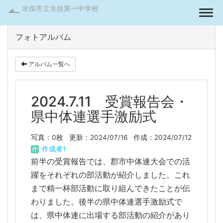
水俣市立水俣第一中学校
Togg
フォトアルバム
アルバム一覧へ
2024.7.11 受賞報告会・
県中体連選手激励式
写真：0枚
更新：2024/07/16
作成：2024/07/12
作成者1
前半の受賞報告では、郡市中体連大会での活
躍をそれぞれの部活動が紹介しました。これ
まで精一杯部活動に取り組んできたことが伝
わりました。後半の県中体連選手激励式で
は、県中体連に出場する部活動の紹介があり