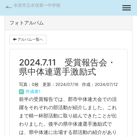
水俣市立水俣第一中学校
Togg
フォトアルバム
アルバム一覧へ
2024.7.11 受賞報告会・
県中体連選手激励式
写真：0枚
更新：2024/07/16
作成：2024/07/12
作成者1
前半の受賞報告では、郡市中体連大会での活
躍をそれぞれの部活動が紹介しました。これ
まで精一杯部活動に取り組んできたことが伝
わりました。後半の県中体連選手激励式で
は、県中体連に出場する部活動の紹介があり