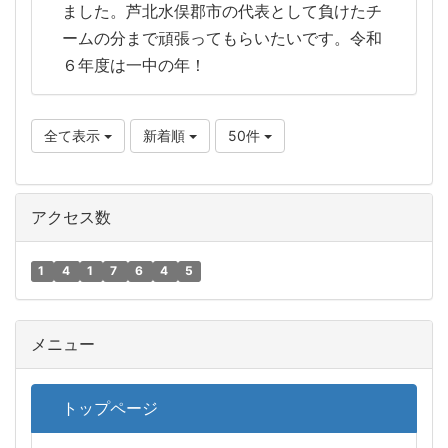
ました。芦北水俣郡市の代表として負けたチ
ームの分まで頑張ってもらいたいです。令和
６年度は一中の年！
全て表示
新着順
50件
アクセス数
1
4
1
7
6
4
5
メニュー
トップページ