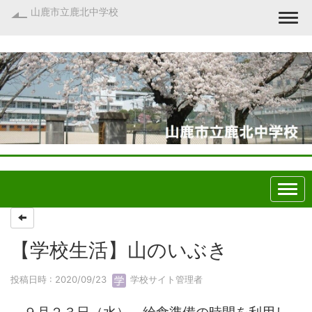
山鹿市立鹿北中学校
Togg
【学校生活】山のいぶき
投稿日時 : 2020/09/23
学校サイト管理者