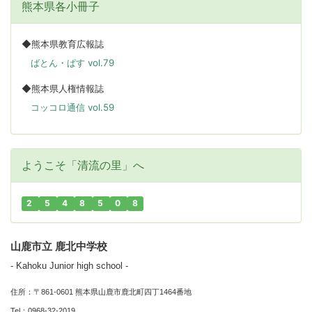
熊本県各小冊子
◆熊本県教育広報誌
ばとん・ぱす vol.79
◆熊本県人権情報誌
コッコロ通信 vol.59
ようこそ「清流の里」へ
2
5
4
8
5
0
8
山鹿市立 鹿北中学校
- Kahoku Junior high school -
住所：〒861-0601 熊本県山鹿市鹿北町四丁1464番地
Tel：0968-32-2019