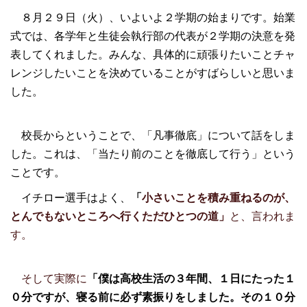
８月２９日（火）、いよいよ２学期の始まりです。始業
式では、各学年と生徒会執行部の代表が２学期の決意を発
表してくれました。みんな、具体的に頑張りたいことチャ
レンジしたいことを決めていることがすばらしいと思いま
した。
校長からということで、「凡事徹底」について話をしま
した。
これは、「当たり前のことを徹底して行う」という
ことです。
イチロー選手はよく、
「
小さいことを積み重ねるのが、
と、言われま
とんでもないところへ行くただひとつの道」
す。
そして実際に
「僕は高校生活の
３
年間、
１
日にたった
１
０
分ですが、寝る前に必ず素振りをしました。その
１０
分