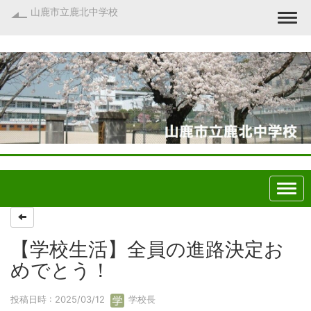
山鹿市立鹿北中学校
Togg
【学校生活】全員の進路決定お
めでとう！
投稿日時 : 2025/03/12
学校長