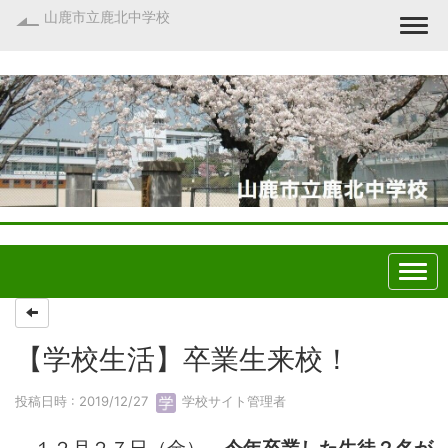
山鹿市立鹿北中学校
Togg
【学校生活】卒業生来校！
投稿日時 : 2019/12/27
学校サイト管理者