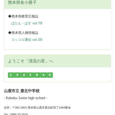
熊本県各小冊子
◆熊本県教育広報誌
ばとん・ぱす vol.79
◆熊本県人権情報誌
コッコロ通信 vol.59
ようこそ「清流の里」へ
2
5
4
5
8
4
6
山鹿市立 鹿北中学校
- Kahoku Junior high school -
住所：〒861-0601 熊本県山鹿市鹿北町四丁1464番地
Tel：0968-32-2019