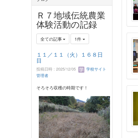
Ｒ７地域伝統農業
体験活動の記録
全ての記事
1件
１１／１１（火）１６８日
目
投稿日時 : 2025/12/05
学校サイト
管理者
そろそろ収穫の時期です！