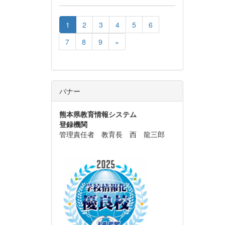
1
2
3
4
5
6
7
8
9
»
バナー
熊本県教育情報システム
登録機関
管理責任者 教育長 西 龍三郎