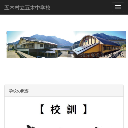
五木村立五木中学校
Toggl
学校の概要