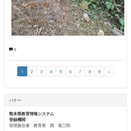
0
1
2
3
4
5
6
7
8
9
»
バナー
熊本県教育情報システム
登録機関
管理責任者 教育長 西 龍三郎