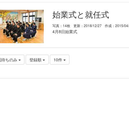
始業式と就任式
写真：14枚
更新：2018/12/27
作成：2015/04
4月8日始業式
認待ちのみ
登録順
10件