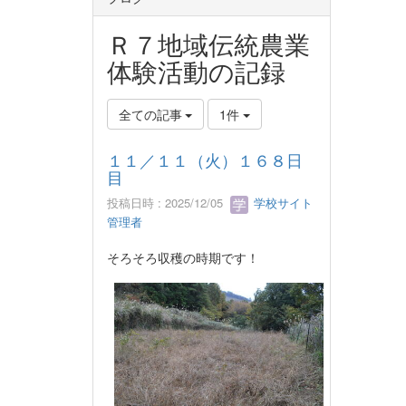
Ｒ７地域伝統農業
体験活動の記録
全ての記事
1件
１１／１１（火）１６８日
目
投稿日時 : 2025/12/05
学校サイト
管理者
そろそろ収穫の時期です！