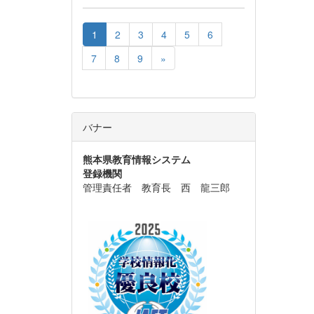
1
2
3
4
5
6
7
8
9
»
バナー
熊本県教育情報システム
登録機関
管理責任者 教育長 西 龍三郎