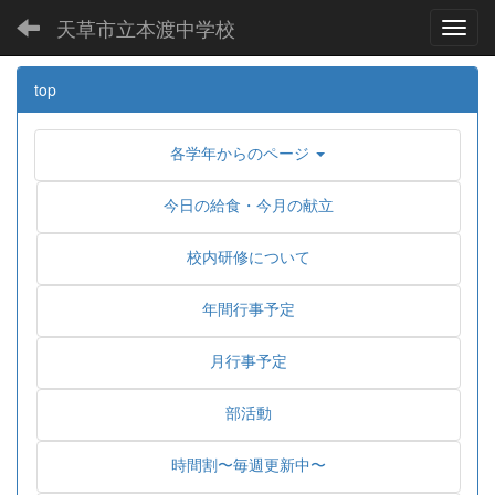
天草市立本渡中学校
Toggl
top
各学年からのページ
今日の給食・今月の献立
校内研修について
年間行事予定
月行事予定
部活動
時間割〜毎週更新中〜