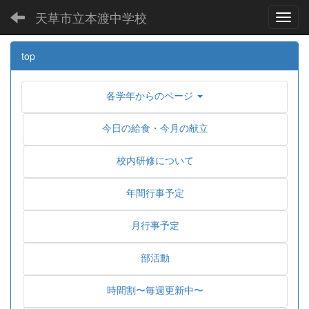
天草市立本渡中学校
Toggl
top
各学年からのページ
今日の給食・今月の献立
校内研修について
年間行事予定
月行事予定
部活動
時間割〜毎週更新中〜