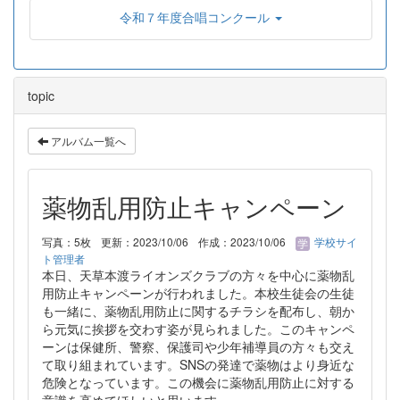
令和７年度合唱コンクール
topic
アルバム一覧へ
薬物乱用防止キャンペーン
写真：5枚
更新：2023/10/06
作成：2023/10/06
学校サイ
ト管理者
本日、天草本渡ライオンズクラブの方々を中心に薬物乱
用防止キャンペーンが行われました。本校生徒会の生徒
も一緒に、薬物乱用防止に関するチラシを配布し、朝か
ら元気に挨拶を交わす姿が見られました。このキャンペ
ーンは保健所、警察、保護司や少年補導員の方々も交え
て取り組まれています。SNSの発達で薬物はより身近な
危険となっています。この機会に薬物乱用防止に対する
意識を高めてほしいと思います。