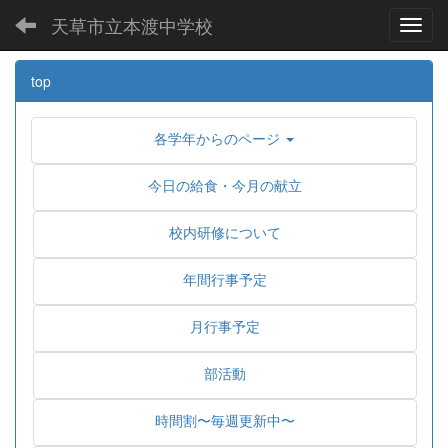
天草市立本渡中学校
Toggl
top
各学年からのページ
今日の給食・今月の献立
校内研修について
年間行事予定
月行事予定
部活動
時間割〜毎週更新中〜