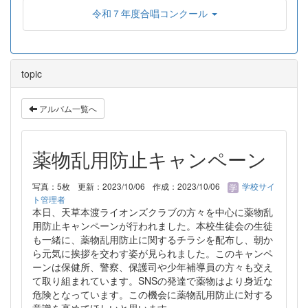
令和７年度合唱コンクール
topic
アルバム一覧へ
薬物乱用防止キャンペーン
写真：5枚
更新：2023/10/06
作成：2023/10/06
学校サイ
ト管理者
本日、天草本渡ライオンズクラブの方々を中心に薬物乱
用防止キャンペーンが行われました。本校生徒会の生徒
も一緒に、薬物乱用防止に関するチラシを配布し、朝か
ら元気に挨拶を交わす姿が見られました。このキャンペ
ーンは保健所、警察、保護司や少年補導員の方々も交え
て取り組まれています。SNSの発達で薬物はより身近な
危険となっています。この機会に薬物乱用防止に対する
意識を高めてほしいと思います。