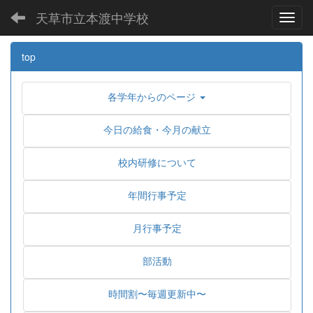
天草市立本渡中学校
Toggl
top
各学年からのページ
今日の給食・今月の献立
校内研修について
年間行事予定
月行事予定
部活動
時間割〜毎週更新中〜