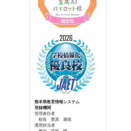
熊本県教育情報システム
登録機関
管理責任者
校長 豊原 康徳
運用担当者
教諭 芹田 陽