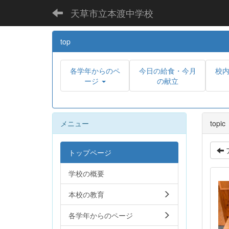
天草市立本渡中学校
top
各学年からのペ
今日の給食・今月
校
ージ
の献立
メニュー
topic
トップページ
学校の概要
本校の教育
各学年からのページ