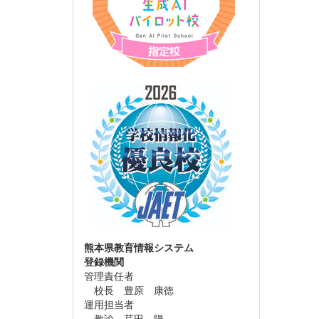
熊本県教育情報システム
登録機関
管理責任者
校長 豊原 康徳
運用担当者
教諭 芹田 陽