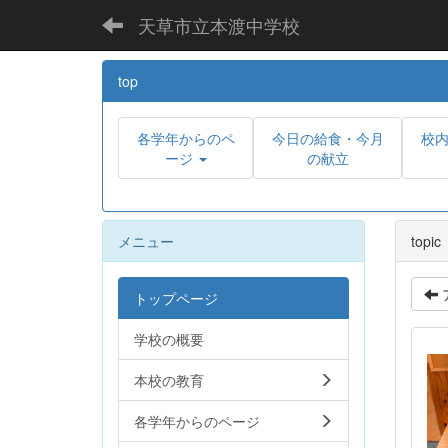
天草市立本渡中学校
top
各学年からのペ
今日の給食・今月
校
ージ
の献立
メニュー
topic
トップページ
学校の概要
本校の教育
各学年からのページ