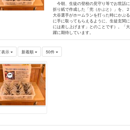
今朝、生徒の登校の見守り等でお世話に
折り紙で作成した「兜（かぶと）」を、２
大谷選手がホームランを打った時にかぶる
に手に取ってもらえるように、生徒玄関に
には差し上げます」とのことです）。「大
躍に期待しています。
て表示
新着順
50件