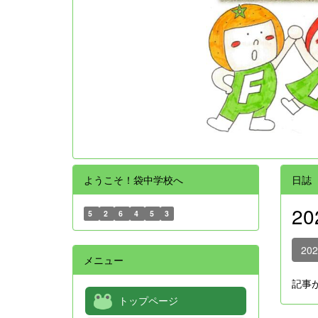
ようこそ！袋中学校へ
日誌
2
5
2
6
4
5
3
20
メニュー
記事
トップページ