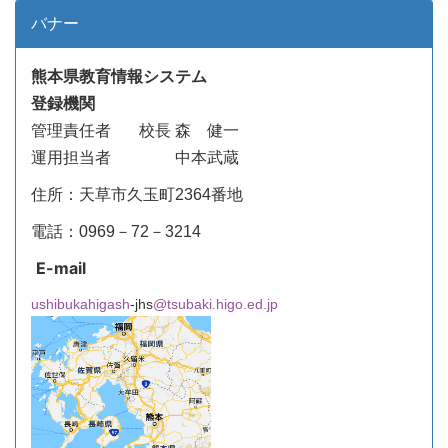
バナー
熊本県教育情報システム
登録機関
管理責任者
校長 森 健一
運用担当者 中本武蔵
住所：天草市久玉町2364番地
電話：0969－72－3214
E-mail
ushibukahigash
-jhs
@tsubaki.higo.ed.jp