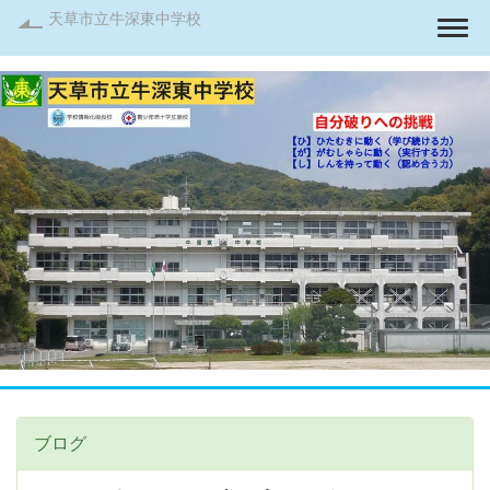
天草市立牛深東中学校
Togg
ブログ