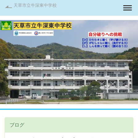
天草市立牛深東中学校
Togg
ブログ