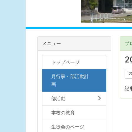
メニュー
ブ
2
トップページ
2
月行事・部活動計
画
記
部活動
本校の教育
生徒会のページ