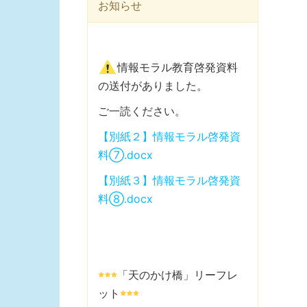
お知らせ
情報モラル教育啓発資料
の送付がありました。
ご一読ください。
【別紙２】情報モラル啓発資
料⑦.docx
【別紙３】情報モラル啓発資
料⑧.docx
「天のかけ橋」リーフレ
ット