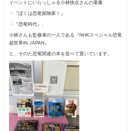
イベントにいらっしゃる小林快次さんの著書
・『ぼくは恐竜探険家！』
・『恐竜時代』、
小林さんも監修者の一人である『NHKスペシャル恐竜
超世界IN JAPAN』
と、そのた恐竜関連の本を並べて置いています。