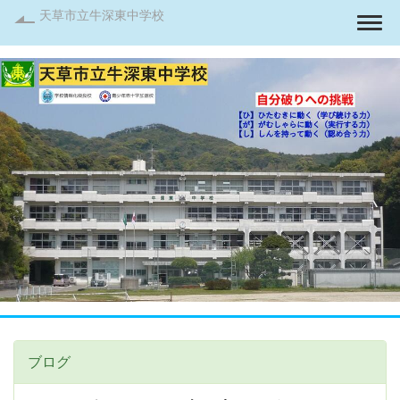
天草市立牛深東中学校
Togg
ブログ