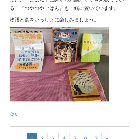
る、『つやつやごはん』も一緒に置いています。
物語と食をいっしょに楽しみましょう。
0
1
2
3
4
5
6
7
»