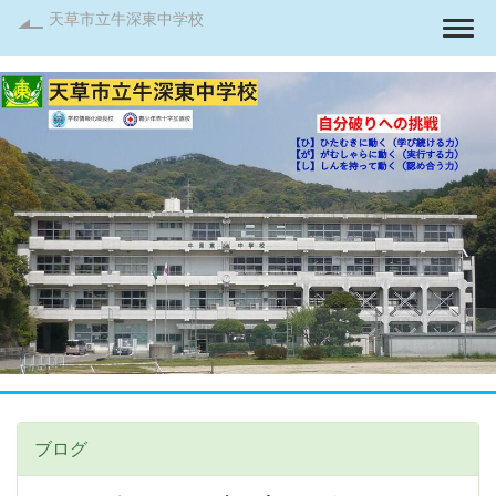
天草市立牛深東中学校
Togg
ブログ