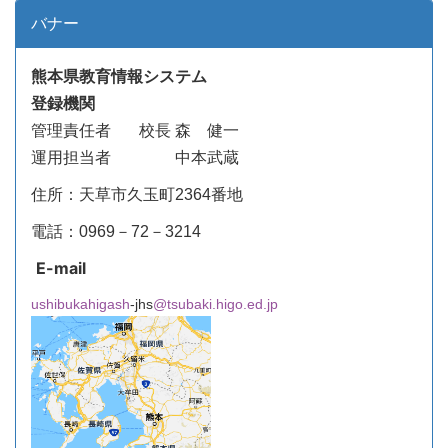
バナー
熊本県教育情報システム
登録機関
管理責任者
校長 森 健一
運用担当者 中本武蔵
住所：天草市久玉町2364番地
電話：0969－72－3214
E-mail
ushibukahigash
-jhs
@tsubaki.higo.ed.jp