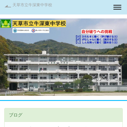
天草市立牛深東中学校
Togg
ブログ