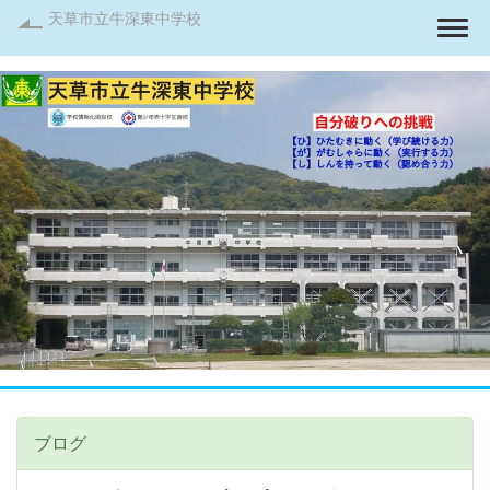
天草市立牛深東中学校
Togg
ブログ