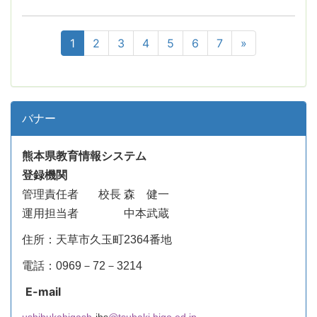
1
2
3
4
5
6
7
»
バナー
熊本県教育情報システム
登録機関
管理責任者
校長 森 健一
運用担当者 中本武蔵
住所：天草市久玉町2364番地
電話：0969－72－3214
E-mail
ushibukahigash
-jhs
@tsubaki.higo.ed.jp