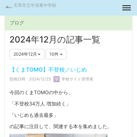
天草市立牛深東中学校
Togg
ブログ
2024年12月の記事一覧
2024年12月
10件
【くまTOMO】不登校／いじめ
投稿日時 : 2024/12/25
学校サイト管理者
今回のくまTOMOの中から、
「不登校34万人 増加続く」
「いじめも過去最多」
の記事に注目して、関連する本を集めました。