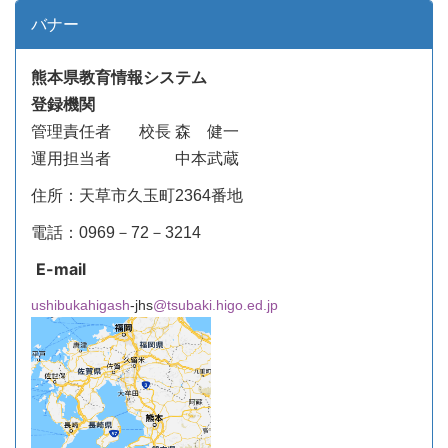
バナー
熊本県教育情報システム
登録機関
管理責任者
校長 森 健一
運用担当者 中本武蔵
住所：天草市久玉町2364番地
電話：0969－72－3214
E-mail
ushibukahigash
-jhs
@tsubaki.higo.ed.jp