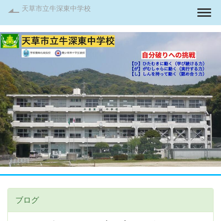
天草市立牛深東中学校
Togg
ブログ