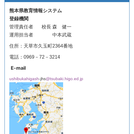
熊本県教育情報システム
登録機関
管理責任者
校長 森 健一
運用担当者 中本武蔵
住所：天草市久玉町2364番地
電話：0969－72－3214
E-mail
ushibukahigash
-jhs
@tsubaki.higo.ed.jp