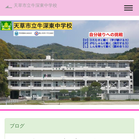
天草市立牛深東中学校
Togg
ブログ