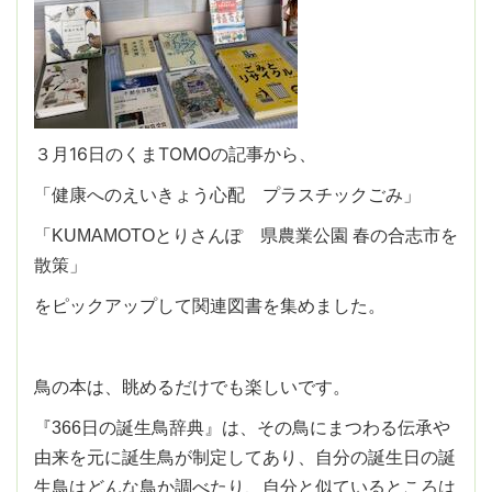
３月16日のくまTOMOの記事から、
「健康へのえいきょう心配 プラスチックごみ」
「KUMAMOTOとりさんぽ 県農業公園 春の合志市を
散策」
をピックアップして関連図書を集めました。
鳥の本は、眺めるだけでも楽しいです。
『366日の誕生鳥辞典』は、その鳥にまつわる伝承や
由来を元に誕生鳥が制定してあり、自分の誕生日の誕
生鳥はどんな鳥か調べたり、自分と似ているところは