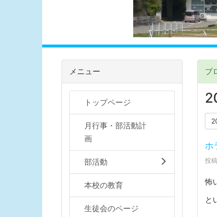
メニュー
ブ
2
トップページ
2
月行事・部活動計
画
ホ
投稿
部活動
怖
本校の教育
と
生徒会のページ