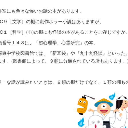
書室にも色々な怖いお話の本があります。
DC９［文学］の棚に創作ホラー小説はありますが、
DC１［哲学］(心)の棚にも怪談の本があることをご存じですか
類番号１４８は、「超心理学、心霊研究」の本。
深東中学校図書館では、『新耳袋』や『九十九怪談』といった
ます。(図書館によって、９類に分類されている所もあります。
ラーな話が読みたいときは、９類の棚だけでなく、１類の棚も