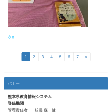
0
1
2
3
4
5
6
7
»
バナー
熊本県教育情報システム
登録機関
管理責任者
校長 森 健一