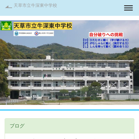
天草市立牛深東中学校
Togg
ブログ