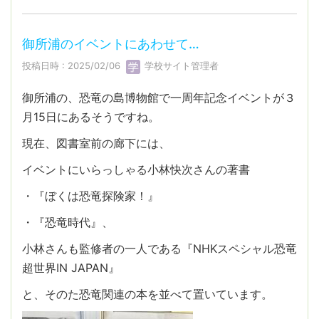
御所浦のイベントにあわせて…
投稿日時 : 2025/02/06
学校サイト管理者
御所浦の、恐竜の島博物館で一周年記念イベントが３
月15日にあるそうですね。
現在、図書室前の廊下には、
イベントにいらっしゃる小林快次さんの著書
・『ぼくは恐竜探険家！』
・『恐竜時代』、
小林さんも監修者の一人である『NHKスペシャル恐竜
超世界IN JAPAN』
と、そのた恐竜関連の本を並べて置いています。