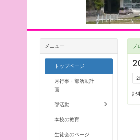
メニュー
ブ
2
トップページ
2
月行事・部活動計
画
記
部活動
本校の教育
生徒会のページ