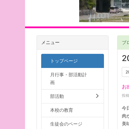
メニュー
ブ
2
トップページ
2
月行事・部活動計
画
お
投稿
部活動
今
本校の教育
肉
美
生徒会のページ