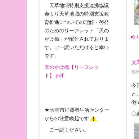
天草地域特別支援連携協議
会より天草地域の特別支援教
育推進についての理解・啓発
のためのリーフレット「天の
1
かけ橋」が配付されておりま
す。ご一読いただけると幸い
です。
天
天のかけ橋【リーフレッ
投稿
ト】.pdf
今
と
徴
★天草市消費者生活センター
〇
からの注意喚起です
ご一読ください。