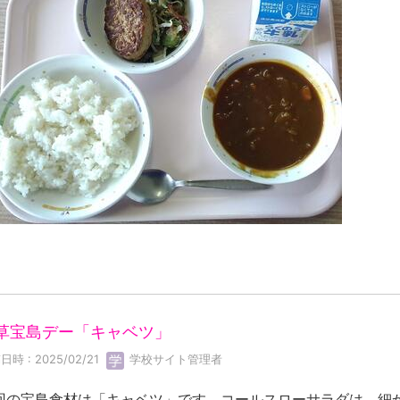
草宝島デー「キャベツ」
日時 : 2025/02/21
学校サイト管理者
回の宝島食材は「キャベツ」です。コールスローサラダは、細