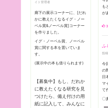
イト管理者
も
廊下の展示コーナーに、[だれ
が
かに教えたくなるイグ・ノー
ベル賞&ノーベル賞]コーナー
3
を作りました。
イグ・ノーベル賞、ノーベル
ふ
賞に関する本を置いていま
投稿
す。
(展示中の本も借りられます)
今
の
日
【募集中】もし、だれか
マ
に教えたくなる研究を見
て
つけたら、備え付けの用
〇
紙に記入して、みんなに