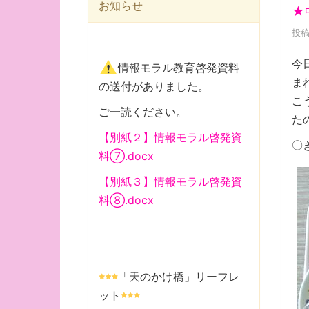
お知らせ
★
投稿
今
情報モラル教育啓発資料
ま
の送付がありました。
こ
ご一読ください。
た
【別紙２】情報モラル啓発資
〇
料⑦.docx
【別紙３】情報モラル啓発資
料⑧.docx
「天のかけ橋」リーフレ
ット