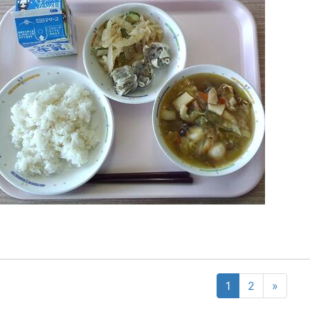
1
2
»