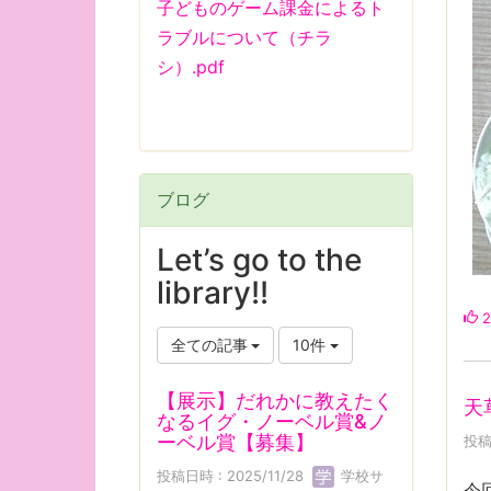
子どものゲーム課金によるト
ラブルについて（チラ
シ）.pdf
ブログ
Let’s go to the
library!!
2
全ての記事
10件
【展示】だれかに教えたく
天
なるイグ・ノーベル賞&ノ
ーベル賞【募集】
投稿
投稿日時 : 2025/11/28
学校サ
今