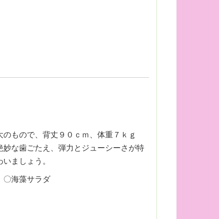
大のもので、背丈９０ｃｍ、体重７ｋｇ
絶妙な歯ごたえ、弾力とジューシーさが特
わいましょう。
 〇海藻サラダ