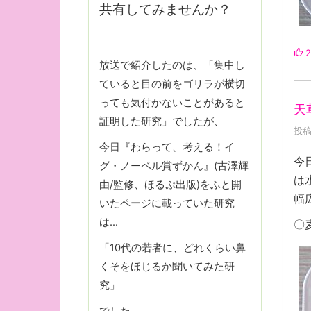
共有してみませんか？
2
放送で紹介したのは、「集中し
ていると目の前をゴリラが横切
っても気付かないことがあると
天
証明した研究」でしたが、
投稿
今日『わらって、考える！イ
今
グ・ノーベル賞ずかん』(古澤輝
は
由/監修、ほるぷ出版)をふと開
幅
いたページに載っていた研究
は…
〇
「10代の若者に、どれくらい鼻
くそをほじるか聞いてみた研
究」