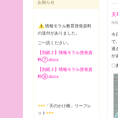
お知らせ
天
投稿
情報モラル教育啓発資料
の送付がありました。
今
で
ご一読ください。
過
【別紙２】情報モラル啓発資
が
料⑦.docx
〇
【別紙３】情報モラル啓発資
料⑧.docx
「天のかけ橋」リーフレ
ット