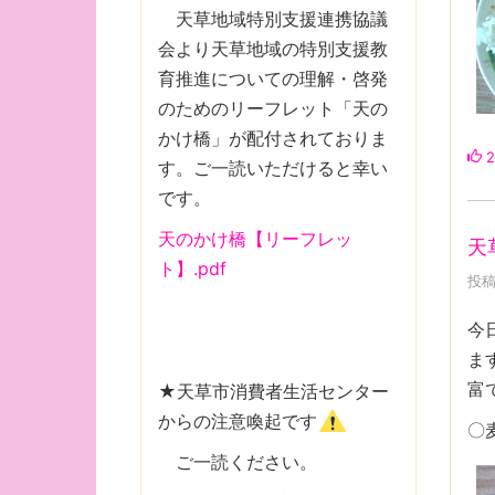
天草地域特別支援連携協議
会より天草地域の特別支援教
育推進についての理解・啓発
のためのリーフレット「天の
かけ橋」が配付されておりま
2
す。ご一読いただけると幸い
です。
天のかけ橋【リーフレッ
天
ト】.pdf
投稿
今
ま
富
★天草市消費者生活センター
からの注意喚起です
〇
ご一読ください。