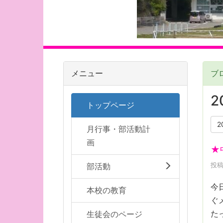
メニュー
ブ
2
トップページ
2
月行事・部活動計
画
★
投稿
部活動
今
本校の教育
ぐ
た
生徒会のページ