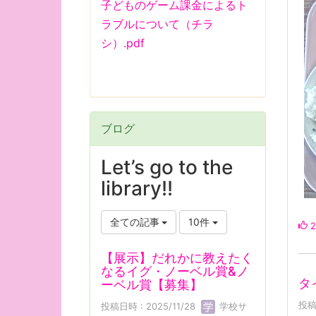
子どものゲーム課金によるト
ラブルについて（チラ
シ）.pdf
ブログ
Let’s go to the
library!!
全ての記事
10件
2
【展示】だれかに教えたく
なるイグ・ノーベル賞&ノ
タ
ーベル賞【募集】
投稿
投稿日時 : 2025/11/28
学校サ