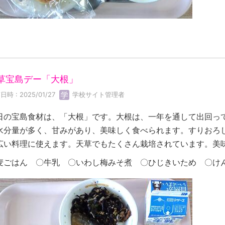
草宝島デー「大根」
日時 : 2025/01/27
学校サイト管理者
日の宝島食材は、「大根」です。大根は、一年を通して出回っ
水分量が多く、甘みがあり、美味しく食べられます。すりおろ
広い料理に使えます。天草でもたくさん栽培されています。美
麦ごはん 〇牛乳 〇いわし梅みそ煮 〇ひじきいため 〇け