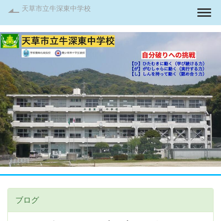
天草市立牛深東中学校
Togg
ブログ