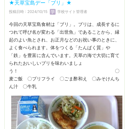
★天草宝島デー「ブリ」★
投稿日時 : 2024/10/15
学校サイト管理者
今回の天草宝島食材は「ブリ」。ブリは、成長するに
つれて呼び名が変わる「出世魚」であることから、縁
起のよい魚とされ、お正月などのお祝い事のときに、
よく食べられます。体をつくる「たんぱく質」や
「鉄」を豊富に含んでいます。天草の海で大切に育て
られたおいしいブリを味わいましょ
う！ 〇
麦ご飯 〇ブリフライ 〇ごま酢和え 〇みそけんち
ん汁 〇牛乳