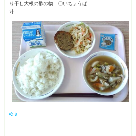
り干し大根の酢の物 〇いちょうば
汁
8