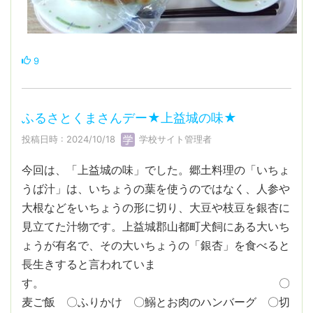
9
ふるさとくまさんデー★上益城の味★
投稿日時 : 2024/10/18
学校サイト管理者
今回は、「上益城の味」でした。郷土料理の「いちょ
うば汁」は、いちょうの葉を使うのではなく、人参や
大根などをいちょうの形に切り、大豆や枝豆を銀杏に
見立てた汁物です。上益城郡山都町犬飼にある大いち
ょうが有名で、その大いちょうの「銀杏」を食べると
長生きすると言われていま
す。 〇
麦ご飯 〇ふりかけ 〇鰯とお肉のハンバーグ 〇切