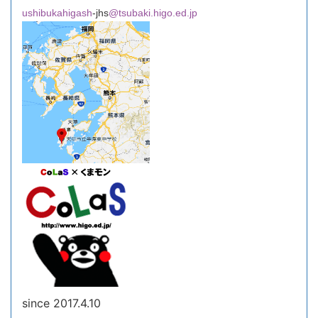
ushibukahigash
-jhs
@tsubaki.higo.ed.jp
since 2017.4.10