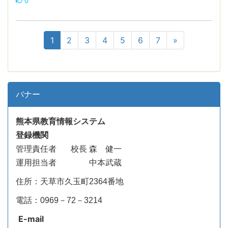
0
1
2
3
4
5
6
7
»
バナー
熊本県教育情報システム
登録機関
管理責任者
校長 森 健一
運用担当者 中本武蔵
住所：天草市久玉町2364番地
電話：0969－72－3214
E-mail