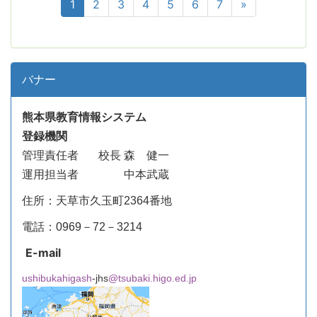
1
2
3
4
5
6
7
»
バナー
熊本県教育情報システム
登録機関
管理責任者
校長 森 健一
運用担当者 中本武蔵
住所：天草市久玉町2364番地
電話：0969－72－3214
E-mail
ushibukahigash
-jhs
@tsubaki.higo.ed.jp