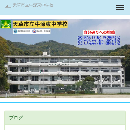
天草市立牛深東中学校
Togg
ブログ