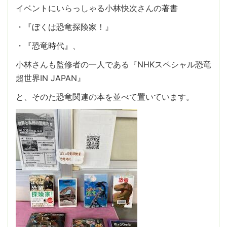
イベントにいらっしゃる小林快次さんの著書
・『ぼくは恐竜探険家！』
・『恐竜時代』、
小林さんも監修者の一人である『NHKスペシャル恐竜
超世界IN JAPAN』
と、そのた恐竜関連の本を並べて置いています。