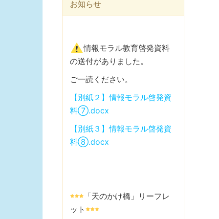
お知らせ
情報モラル教育啓発資料
の送付がありました。
ご一読ください。
【別紙２】情報モラル啓発資
料⑦.docx
【別紙３】情報モラル啓発資
料⑧.docx
「天のかけ橋」リーフレ
ット