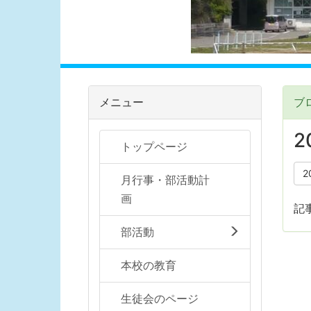
メニュー
ブ
2
トップページ
2
月行事・部活動計
画
記
部活動
本校の教育
生徒会のページ