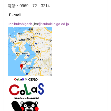
電話：0969－72－3214
E-mail
ushibukahigash
-jhs
@tsubaki.higo.ed.jp