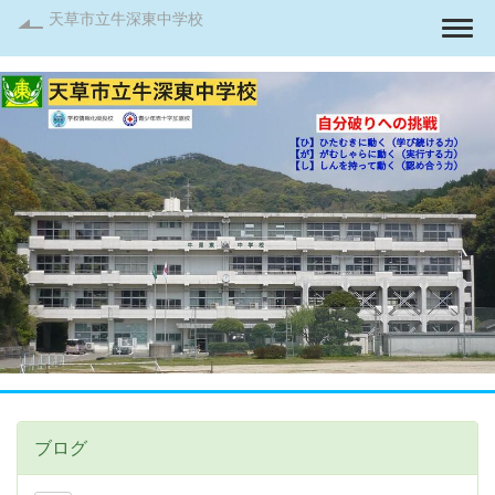
天草市立牛深東中学校
Togg
ブログ