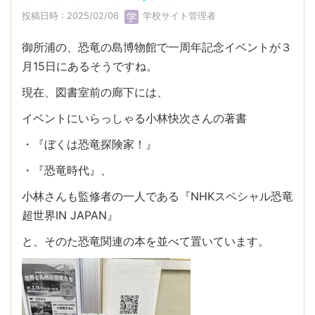
投稿日時 : 2025/02/06
学校サイト管理者
御所浦の、恐竜の島博物館で一周年記念イベントが３
月15日にあるそうですね。
現在、図書室前の廊下には、
イベントにいらっしゃる小林快次さんの著書
・『ぼくは恐竜探険家！』
・『恐竜時代』、
小林さんも監修者の一人である『NHKスペシャル恐竜
超世界IN JAPAN』
と、そのた恐竜関連の本を並べて置いています。