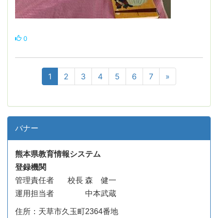
0
1
2
3
4
5
6
7
»
バナー
熊本県教育情報システム
登録機関
管理責任者
校長 森 健一
運用担当者 中本武蔵
住所：天草市久玉町2364番地