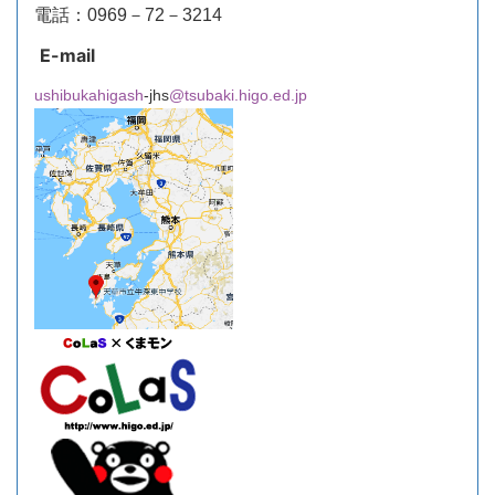
電話：0969－72－3214
E-mail
ushibukahigash
-jhs
@tsubaki.higo.ed.jp