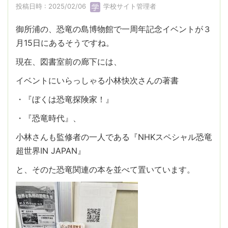
投稿日時 : 2025/02/06
学校サイト管理者
御所浦の、恐竜の島博物館で一周年記念イベントが３
月15日にあるそうですね。
現在、図書室前の廊下には、
イベントにいらっしゃる小林快次さんの著書
・『ぼくは恐竜探険家！』
・『恐竜時代』、
小林さんも監修者の一人である『NHKスペシャル恐竜
超世界IN JAPAN』
と、そのた恐竜関連の本を並べて置いています。