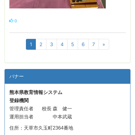
0
1
2
3
4
5
6
7
»
バナー
熊本県教育情報システム
登録機関
管理責任者
校長 森 健一
運用担当者 中本武蔵
住所：天草市久玉町2364番地