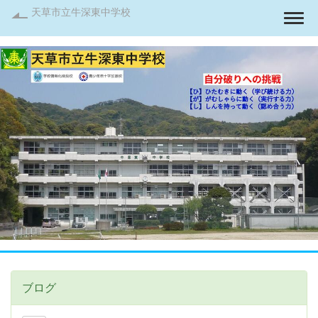
天草市立牛深東中学校
Togg
ブログ