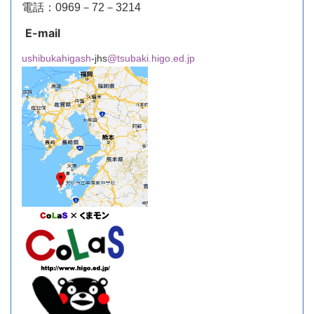
電話：0969－72－3214
E-mail
ushibukahigash
-jhs
@tsubaki.higo.ed.jp