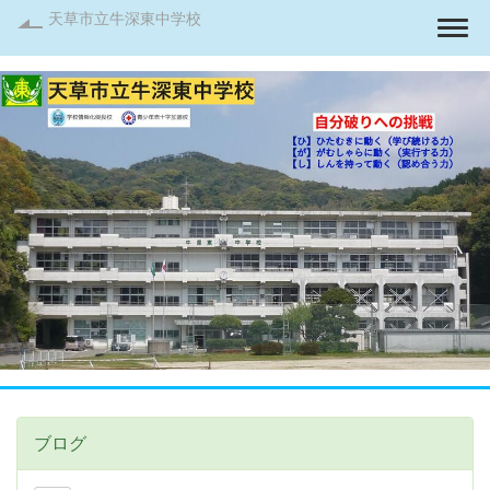
天草市立牛深東中学校
Togg
ブログ