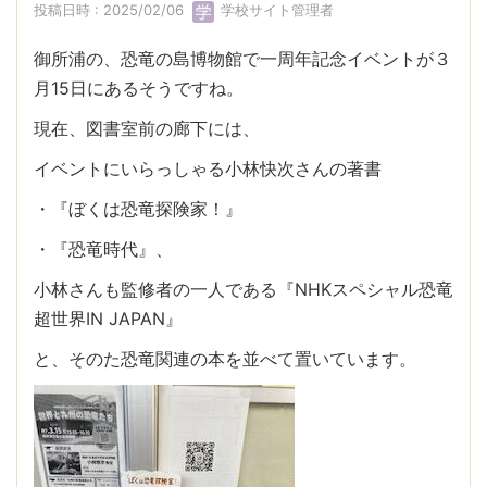
投稿日時 : 2025/02/06
学校サイト管理者
御所浦の、恐竜の島博物館で一周年記念イベントが３
月15日にあるそうですね。
現在、図書室前の廊下には、
イベントにいらっしゃる小林快次さんの著書
・『ぼくは恐竜探険家！』
・『恐竜時代』、
小林さんも監修者の一人である『NHKスペシャル恐竜
超世界IN JAPAN』
と、そのた恐竜関連の本を並べて置いています。