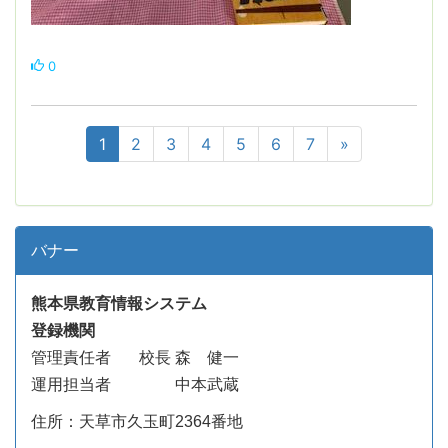
0
1
2
3
4
5
6
7
»
バナー
熊本県教育情報システム
登録機関
管理責任者
校長 森 健一
運用担当者 中本武蔵
住所：天草市久玉町2364番地