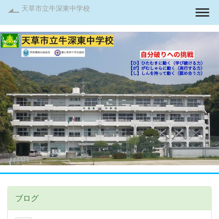
天草市立牛深東中学校
Togg
ブログ