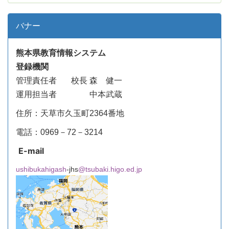
バナー
熊本県教育情報システム
登録機関
管理責任者
校長 森 健一
運用担当者 中本武蔵
住所：天草市久玉町2364番地
電話：0969－72－3214
E-mail
ushibukahigash
-jhs
@tsubaki.higo.ed.jp