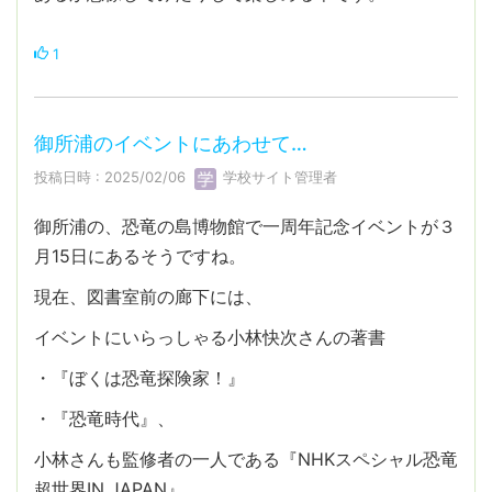
1
御所浦のイベントにあわせて…
投稿日時 : 2025/02/06
学校サイト管理者
御所浦の、恐竜の島博物館で一周年記念イベントが３
月15日にあるそうですね。
現在、図書室前の廊下には、
イベントにいらっしゃる小林快次さんの著書
・『ぼくは恐竜探険家！』
・『恐竜時代』、
小林さんも監修者の一人である『NHKスペシャル恐竜
超世界IN JAPAN』