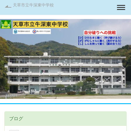
天草市立牛深東中学校
Togg
ブログ