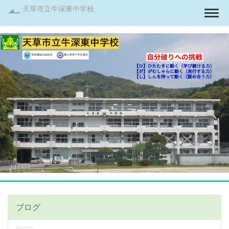
天草市立牛深東中学校
Togg
ブログ