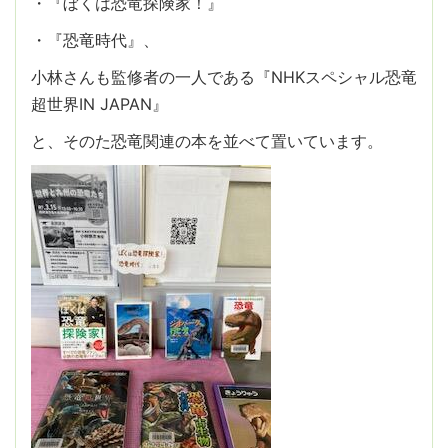
・『ぼくは恐竜探険家！』
・『恐竜時代』、
小林さんも監修者の一人である『NHKスペシャル恐竜
超世界IN JAPAN』
と、そのた恐竜関連の本を並べて置いています。