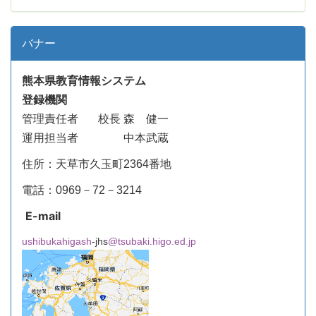
バナー
熊本県教育情報システム
登録機関
管理責任者
校長 森 健一
運用担当者 中本武蔵
住所：天草市久玉町2364番地
電話：0969－72－3214
E-mail
ushibukahigash
-jhs
@tsubaki.higo.ed.jp