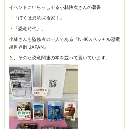
イベントにいらっしゃる小林快次さんの著書
・『ぼくは恐竜探険家！』
・『恐竜時代』、
小林さんも監修者の一人である『NHKスペシャル恐竜
超世界IN JAPAN』
と、そのた恐竜関連の本を並べて置いています。