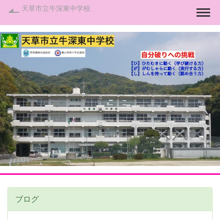
天草市立牛深東中学校
Togg
ブログ