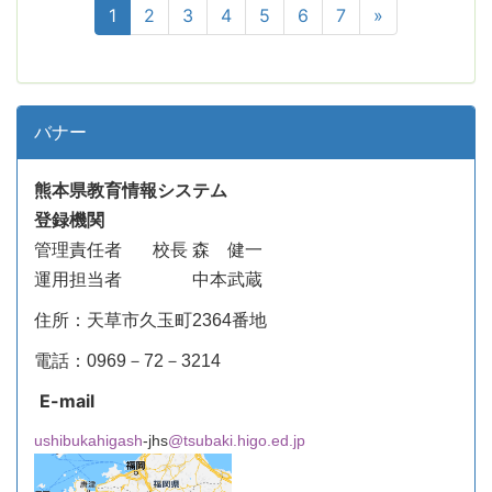
1
2
3
4
5
6
7
»
バナー
熊本県教育情報システム
登録機関
管理責任者
校長 森 健一
運用担当者 中本武蔵
住所：天草市久玉町2364番地
電話：0969－72－3214
E-mail
ushibukahigash
-jhs
@tsubaki.higo.ed.jp