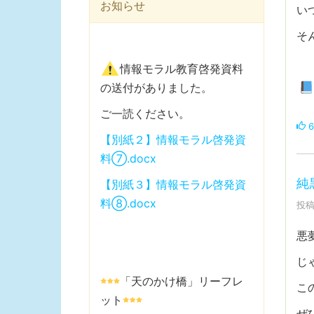
お知らせ
い
そ
情報モラル教育啓発資料
の送付がありました。
ご一読ください。
6
【別紙２】情報モラル啓発資
料⑦.docx
純
【別紙３】情報モラル啓発資
料⑧.docx
投稿
悪
じ
「天のかけ橋」リーフレ
こ
ット
ぜ