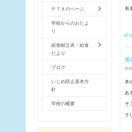
有
ＰＴＡのページ
学校からのおたよ
り
9
給食献立表・給食
だより
居
ブログ
投稿
いじめ防止基本方
本
針
あ
そ
学校の概要
そ