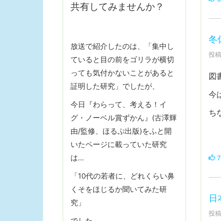
共有してみませんか？
冬
放送で紹介したのは、「集中し
投稿
ていると目の前をゴリラが横切
っても気付かないことがあると
図
証明した研究」でしたが、
今
今日『わらって、考える！イ
ち
グ・ノーベル賞ずかん』(古澤輝
由/監修、ほるぷ出版)をふと開
いたページに載っていた研究
は…
7
「10代の若者に、どれくらい鼻
くそをほじるか聞いてみた研
日
究」
投稿