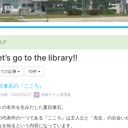
ログ
t’s go to the library!!
全ての記事
10件
目漱石の『こころ』
日時 : 2023/12/27
学校サイト管理者
々の名作を生みだした夏目漱石。
の代表作の一つである『こころ』は主人公と「先生」の出会い
去を知るという内容になっています。