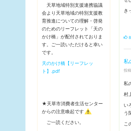
天草地域特別支援連携協議
き
会より天草地域の特別支援教
育推進についての理解・啓発
のためのリーフレット「天の
かけ橋」が配付されておりま
8
す。ご一読いただけると幸い
です。
私
天のかけ橋【リーフレッ
投稿
ト】.pdf
私
村
★天草市消費者生活センター
い
からの注意喚起です
う
ご一読ください。
こ