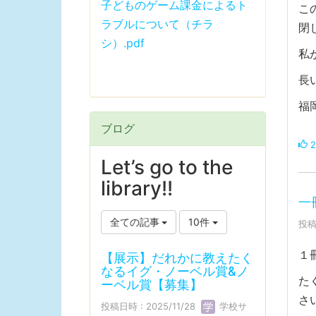
子どものゲーム課金によるト
こ
ラブルについて（チラ
閉
シ）.pdf
私
長
福
ブログ
2
Let’s go to the
library!!
一
全ての記事
10件
投稿
１
【展示】だれかに教えたく
なるイグ・ノーベル賞&ノ
た
ーベル賞【募集】
さ
投稿日時 : 2025/11/28
学校サ