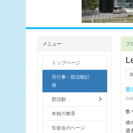
メニュー
ブ
Le
トップページ
月行事・部活動計
画
夏
投稿
部活動
数
本校の教育
彼
生徒会のページ
過