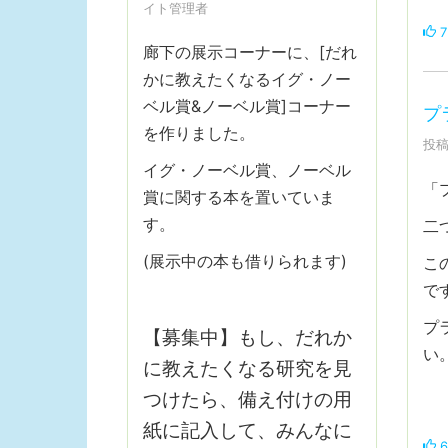
イト管理者
7
廊下の展示コーナーに、[だれ
かに教えたくなるイグ・ノー
ベル賞&ノーベル賞]コーナー
プ
を作りました。
投稿
イグ・ノーベル賞、ノーベル
「
賞に関する本を置いていま
す。
二
(展示中の本も借りられます)
こ
で
プ
【募集中】もし、だれか
い
に教えたくなる研究を見
つけたら、備え付けの用
紙に記入して、みんなに
6