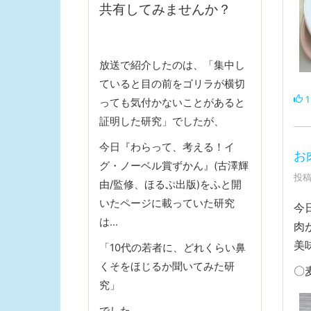
共有してみませんか？
放送で紹介したのは、「集中し
ていると目の前をゴリラが横切
1
っても気付かないことがあると
証明した研究」でしたが、
今日『わらって、考える！イ
お
グ・ノーベル賞ずかん』(古澤輝
投稿
由/監修、ほるぷ出版)をふと開
いたページに載っていた研究
今
は…
肉
美
「10代の若者に、どれくらい鼻
くそをほじるか聞いてみた研
〇
究」