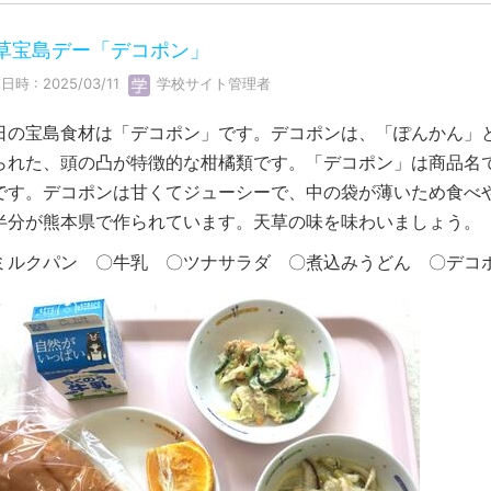
草宝島デー「デコポン」
日時 : 2025/03/11
学校サイト管理者
日の宝島食材は「デコポン」です。デコポンは、「ぽんかん」
られた、頭の凸が特徴的な柑橘類です。「デコポン」は商品名
です。デコポンは甘くてジューシーで、中の袋が薄いため食べ
半分が熊本県で作られています。天草の味を味わいましょう。
ミルクパン 〇牛乳 〇ツナサラダ 〇煮込みうどん 〇デコ