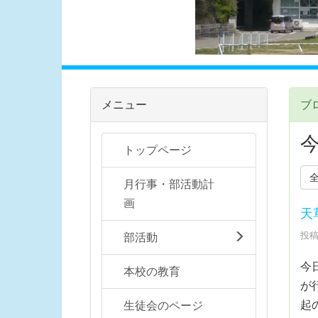
メニュー
ブ
トップページ
月行事・部活動計
画
天
投稿
部活動
今
本校の教育
が
起
生徒会のページ