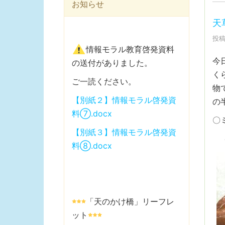
お知らせ
天
投稿
情報モラル教育啓発資料
今
の送付がありました。
く
ご一読ください。
物
【別紙２】情報モラル啓発資
の
料⑦.docx
〇
【別紙３】情報モラル啓発資
料⑧.docx
「天のかけ橋」リーフレ
ット