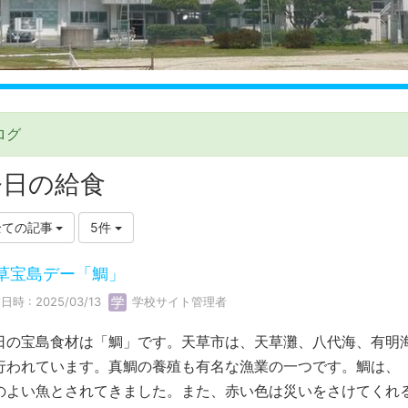
ログ
今日の給食
全ての記事
5件
草宝島デー「鯛」
日時 : 2025/03/13
学校サイト管理者
日の宝島食材は「鯛」です。天草市は、天草灘、八代海、有明
行われています。真鯛の養殖も有名な漁業の一つです。鯛は、
のよい魚とされてきました。また、赤い色は災いをさけてくれ