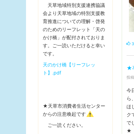
天草地域特別支援連携協議
会より天草地域の特別支援教
育推進についての理解・啓発
のためのリーフレット「天の
かけ橋」が配付されておりま
3
す。ご一読いただけると幸い
です。
天のかけ橋【リーフレッ
★
ト】.pdf
投稿
今
ら
★天草市消費者生活センター
ほ
からの注意喚起です
ク
で
ご一読ください。
★