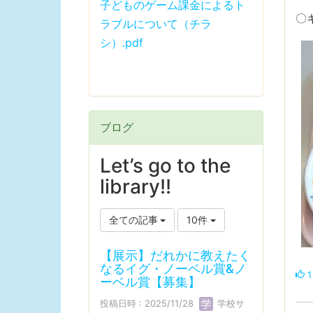
子どものゲーム課金によるト
〇
ラブルについて（チラ
シ）.pdf
ブログ
Let’s go to the
library!!
全ての記事
10件
【展示】だれかに教えたく
なるイグ・ノーベル賞&ノ
1
ーベル賞【募集】
投稿日時 : 2025/11/28
学校サ